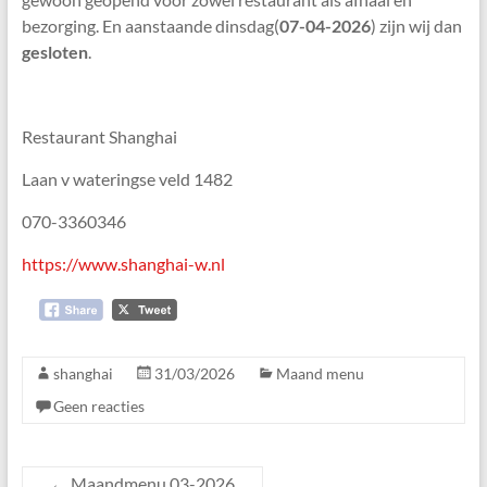
Den
bezorging. En aanstaande dinsdag(
07
-0
4
-2026
) zijn wij dan
Haag
gesloten
.
Restaurant Shanghai
Laan v wateringse veld 1482
070-3360346
https://www.shanghai-w.nl
shanghai
31/03/2026
Maand menu
Geen reacties
←
Maandmenu 03-2026