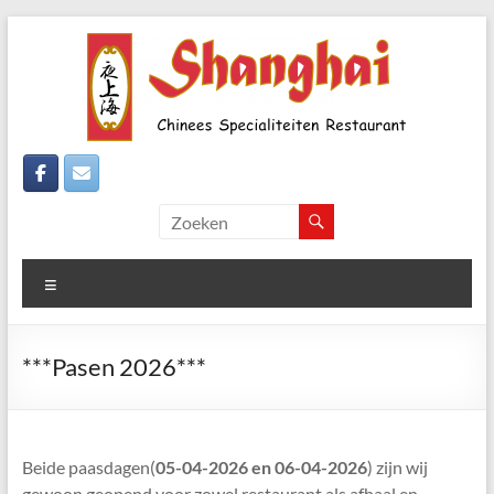
Ga
naar
de
inhoud
Shanghai-
Den
Haag
Menu
Wateringseveld
Echte
***Pasen 2026***
"Chinezen"
zoals
de
chinezen
Beide paasdagen(
05-04-2026
en 06-04-2026
) zijn wij
"Chinezen"-
gewoon geopend voor zowel restaurant als afhaal en