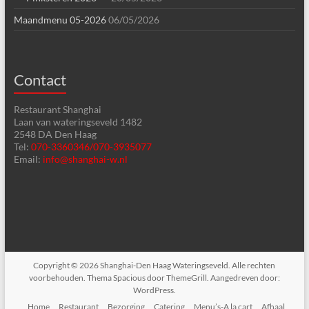
Maandmenu 05-2026
06/05/2026
Contact
Restaurant Shanghai
Laan van wateringseveld 1482
2548 DA Den Haag
Tel:
070-3360346/070-3935077
Email:
info@shanghai-w.nl
Copyright © 2026
Shanghai-Den Haag Wateringseveld
. Alle rechten
voorbehouden. Thema
Spacious
door ThemeGrill. Aangedreven door:
WordPress
.
Home
Restaurant
Bezorging
Catering
Menu’s-A la cart
Afhaal