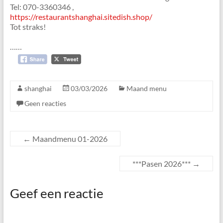
Den
Tel: 070-3360346 ,
Haag
https://restaurantshanghai.sitedish.shop/
Tot straks!
……
shanghai
03/03/2026
Maand menu
Geen reacties
←
Maandmenu 01-2026
***Pasen 2026***
→
Geef een reactie