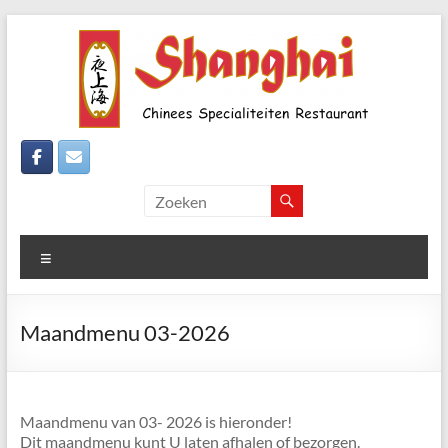
Ga
naar
de
inhoud
Shanghai-
Den
Haag
Menu
Wateringseveld
Echte
Maandmenu 03-2026
"Chinezen"
zoals
de
chinezen
Maandmenu van 03- 2026 is hieronder!
"Chinezen"-
Dit maandmenu kunt U laten afhalen of bezorgen.