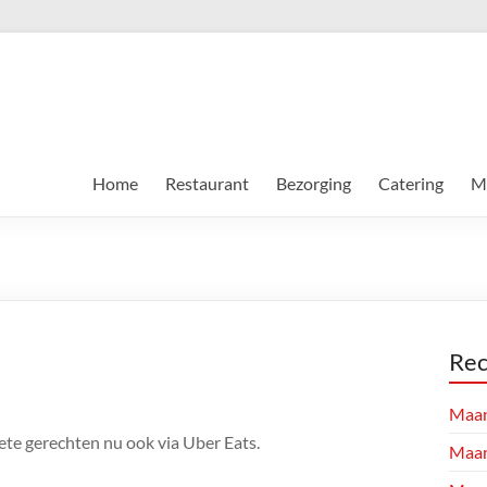
Home
Restaurant
Bezorging
Catering
Me
Rec
Maa
riete gerechten nu ook via Uber Eats.
Maa