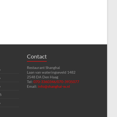
Contact
Restaurant Shanghai
6
Laan van wateringseveld 1482
2548 DA Den Haag
6
Tel:
070-3360346/070-3935077
6
Email:
info@shanghai-w.nl
6
6