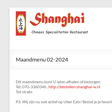
Ga
naar
Shanghai-
de
Den
inhoud
Haag
Wateringseveld
Echte
Maandmenu 02-2024
"Chinezen"
zoals
de
chinezen
Dit maandmenu kunt U laten afhalen of bezorgen.
"Chinezen"-
Tel: 070-3360346 ,
http://bestellen.shanghai-w.nl
Den
Tot straks
Haag
P.S. Wij zijn nu ook actief op Uber Eats! Bestel je je favo