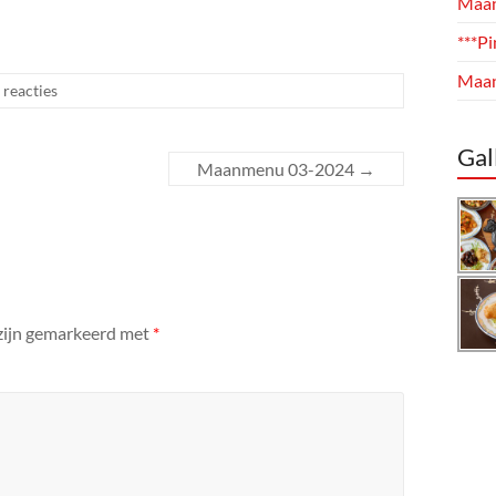
Maa
***P
Maa
 reacties
Gal
Maanmenu 03-2024
→
 zijn gemarkeerd met
*