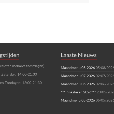
gstijden
Laaste Nieuws
sloten (behalve feestdagen)
Maandmenu 08-2026
05/08/202
 Zaterdag: 14:00-21:30
Maandmenu 07-2026
02/07/202
 en Zondagen: 12:00-21:30
Maandmenu 06-2026
02/06/202
***Pinksteren 2026***
20/05/202
Maandmenu 05-2026
06/05/202