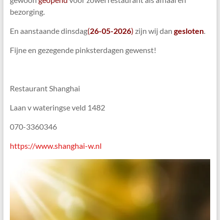
Den
bezorging.
Haag
En aanstaande dinsdag
(
26
-0
5
-2026
)
zijn wij dan
gesloten
.
Fijne en gezegende pinksterdagen gewenst!
Restaurant Shanghai
Laan v wateringse veld 1482
070-3360346
https://www.shanghai-w.nl