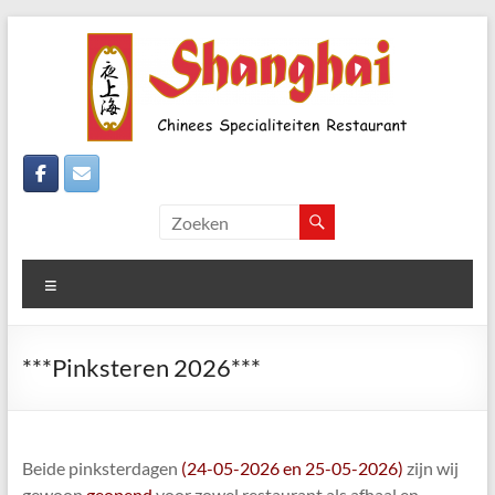
Ga
naar
de
inhoud
Shanghai-
Den
Haag
Menu
Wateringseveld
Echte
***Pinksteren 2026***
"Chinezen"
zoals
de
chinezen
Beide pinksterdagen
(24-05-2026 en 25-05-2026)
zijn wij
"Chinezen"-
gewoon
geopend
voor zowel restaurant als afhaal en