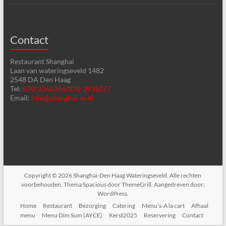
Contact
Restaurant Shanghai
Laan van wateringseveld 1482
2548 DA Den Haag
Tel:
070-3360346/070-3935077
Email:
info@shanghai-w.nl
Copyright © 2026
Shanghai-Den Haag Wateringseveld
. Alle rechten
voorbehouden. Thema
Spacious
door ThemeGrill. Aangedreven door:
WordPress
.
Home
Restaurant
Bezorging
Catering
Menu’s-A la cart
Afhaal
menu
Menu Dim Sum (AYCE)
Kerst2025
Reservering
Contact