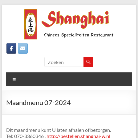
Ga
naar
de
inhoud
Shanghai-
Den
Haag
Menu
Wateringseveld
Echte
Maandmenu 07-2024
"Chinezen"
zoals
de
chinezen
Dit maandmenu kunt U laten afhalen of bezorgen.
"Chinezen"-
Tel: 070-3360346 ,
http://bestellen.shanghai-w.nl