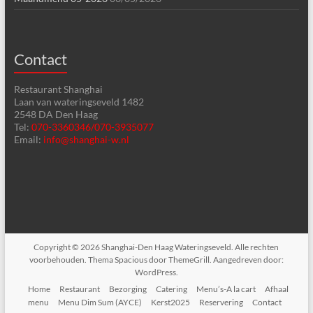
Contact
Restaurant Shanghai
Laan van wateringseveld 1482
2548 DA Den Haag
Tel:
070-3360346/070-3935077
Email:
info@shanghai-w.nl
Copyright © 2026
Shanghai-Den Haag Wateringseveld
. Alle rechten
voorbehouden. Thema
Spacious
door ThemeGrill. Aangedreven door:
WordPress
.
Home
Restaurant
Bezorging
Catering
Menu’s-A la cart
Afhaal
menu
Menu Dim Sum (AYCE)
Kerst2025
Reservering
Contact