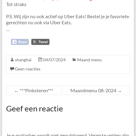
Den
Tot straks
Haag
P.S. Wij zijn nu ook actief op Uber Eats! Bestel je je favoriete
gerechten nu ook via Uber Eats.
…
shanghai
04/07/2024
Maand menu
Geen reacties
←
***Pinksteren***
Maandmenu 08-2024
→
Geef een reactie
Je e-mailadres wordt niet gepubliceerd.
Vereiste velden zijn